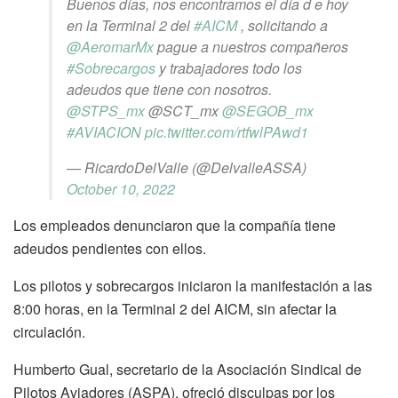
Buenos días, nos encontramos el día d e hoy
en la Terminal 2 del
#AICM
, solicitando a
@AeromarMx
pague a nuestros compañeros
#Sobrecargos
y trabajadores todo los
adeudos que tiene con nosotros.
@STPS_mx
@SCT_mx
@SEGOB_mx
#AVIACION
pic.twitter.com/rtfwlPAwd1
— RicardoDelValle (@DelvalleASSA)
October 10, 2022
Los empleados denunciaron que la compañía tiene
adeudos pendientes con ellos.
Los pilotos y sobrecargos iniciaron la manifestación a las
8:00 horas, en la Terminal 2 del AICM, sin afectar la
circulación.
Humberto Gual, secretario de la Asociación Sindical de
Pilotos Aviadores (ASPA), ofreció disculpas por los