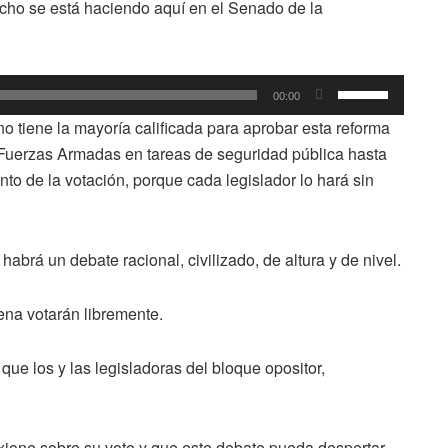
cho se está haciendo aquí en el Senado de la
Utiliza
00:00
las
no tiene la mayoría calificada para aprobar esta reforma
teclas
 Fuerzas Armadas en tareas de seguridad pública hasta
de
nto de la votación, porque cada legislador lo hará sin
flecha
arriba/abajo
para
abrá un debate racional, civilizado, de altura y de nivel.
aumentar
o
ena votarán libremente.
disminuir
el
que los y las legisladoras del bloque opositor,
volumen.
exione sobre su voto y que este debate pueda despertar