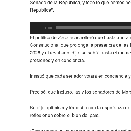
Senado de la República, y todo lo que hemos he
República”.
Reproductor
00:00
de
El político de Zacatecas reiteró que hasta ahora 
audio
Constitucional que prolonga la presencia de las
2028 y el resultado, dijo, se sabrá hasta el mome
presiones y en conciencia.
Insistió que cada senador votará en conciencia y h
Precisó, que incluso, las y los senadores de Mor
Se dijo optimista y tranquilo con la esperanza de 
reflexionen sobre el bien del país.
“Estoy tranquilo, yo espero que todo mundo refl