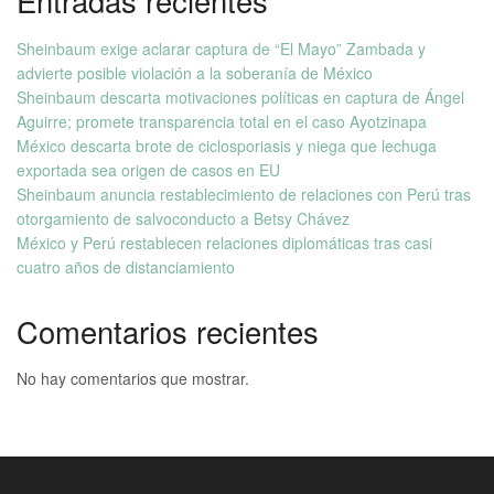
Entradas recientes
Sheinbaum exige aclarar captura de “El Mayo” Zambada y
advierte posible violación a la soberanía de México
Sheinbaum descarta motivaciones políticas en captura de Ángel
Aguirre; promete transparencia total en el caso Ayotzinapa
México descarta brote de ciclosporiasis y niega que lechuga
exportada sea origen de casos en EU
Sheinbaum anuncia restablecimiento de relaciones con Perú tras
otorgamiento de salvoconducto a Betsy Chávez
México y Perú restablecen relaciones diplomáticas tras casi
cuatro años de distanciamiento
Comentarios recientes
No hay comentarios que mostrar.