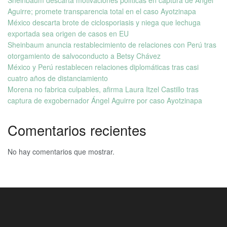
Aguirre; promete transparencia total en el caso Ayotzinapa
México descarta brote de ciclosporiasis y niega que lechuga
exportada sea origen de casos en EU
Sheinbaum anuncia restablecimiento de relaciones con Perú tras
otorgamiento de salvoconducto a Betsy Chávez
México y Perú restablecen relaciones diplomáticas tras casi
cuatro años de distanciamiento
Morena no fabrica culpables, afirma Laura Itzel Castillo tras
captura de exgobernador Ángel Aguirre por caso Ayotzinapa
Comentarios recientes
No hay comentarios que mostrar.