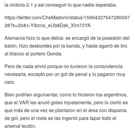
la victoria 2-1 y así conseguir lo que nadie esperaba.
https://twitter.com/CheMadorni/status/15954327547280097
28?s=20&t=Yibzns_eUb8Dsk_Xlm73YA
Alemania hizo lo que debía: se encargó de la posesión del
balón, hizo desbordes por la banda, y hasta agarró de tiro
al blanco al portero Gonda.
Pero de nada sirvió porque no tuvieron la contundencia
necesaria, excepto por un gol de penal y lo pagaron muy
caro.
Bien podrían argumentar, como lo hicieron los argentinos,
que el VAR les anuló goles injustamente, pero lo cierto es
que más de una vez se plantaron en el área con disparos
de gol, pero el meta se las ingenió para tapar todo el
arsenal teutón.