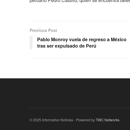
peruano Pedro Castillo, quien se encuentra dete
Previous Post
Pablo Monroy vuela de regreso a México
tras ser expulsado de Perú
© 2025 Informativo Noticias - Powered by
TWC Networks.