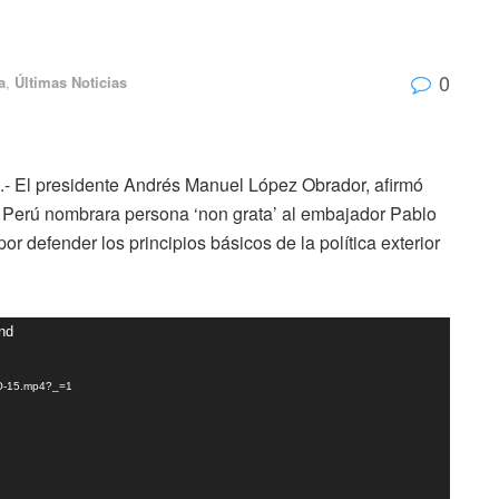
0
a
,
Últimas Noticias
.- El presidente Andrés Manuel López Obrador, afirmó
de Perú nombrara persona ‘non grata’ al embajador Pablo
r defender los principios básicos de la política exterior
und
MLO-15.mp4?_=1