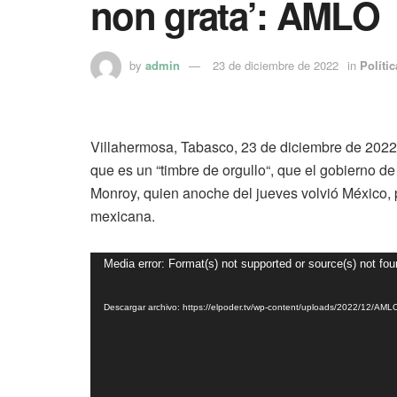
non grata’: AMLO
by
admin
23 de diciembre de 2022
in
Polític
Villahermosa, Tabasco, 23 de diciembre de 2022
que es un “timbre de orgullo“, que el gobierno 
Monroy, quien anoche del jueves volvió México, po
mexicana.
Reproductor
Media error: Format(s) not supported or source(s) not fo
de
vídeo
Descargar archivo: https://elpoder.tv/wp-content/uploads/2022/12/A