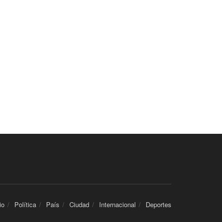
io
Política
País
Ciudad
Internacional
Deportes