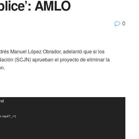
plice’: AMLO
0
drés Manuel López Obrador, adelantó que si los
 Nación (SCJN) aprueban el proyecto de eliminar la
ón.
und
ion.mp4?_=1