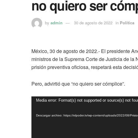
no quiero ser cóm
by
admin
30 de agosto de 2022
in
Política
México, 30 de agosto de 2022.- El presidente An
ministros de la Suprema Corte de Justicia de la
prisión preventiva oficiosa, respetará esta decisi
Pero, advirtió que “no quiero ser cómplice”.
Reproductor
Media error: Format(s) not supported or source(s) not fo
de
vídeo
Descargar archivo: https://elpoder.tv/wp-content/uploads/2022/08/Pris