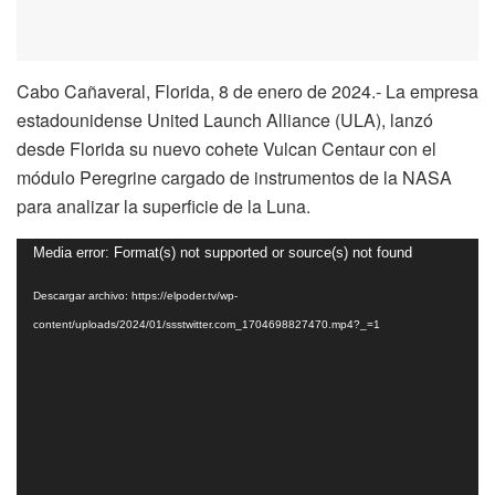
Cabo Cañaveral, Florida, 8 de enero de 2024.- La empresa
estadounidense United Launch Alliance (ULA), lanzó
desde Florida su nuevo cohete Vulcan Centaur con el
módulo Peregrine cargado de instrumentos de la NASA
para analizar la superficie de la Luna.
Reproductor
Media error: Format(s) not supported or source(s) not found
de
Descargar archivo: https://elpoder.tv/wp-
vídeo
content/uploads/2024/01/ssstwitter.com_1704698827470.mp4?_=1