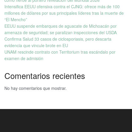
Intensifica EEUU ofensiva contra el CJNG: ofrece más de 100
millones de dólares por sus principales líderes tras la muerte de
“El Mencho”
EEUU suspende embarques de aguacate de Michoacán por
amenaza de seguridad; se paralizan inspecciones del USDA
Confirma Salud 33 casos de ciclosporiasis, pero descarta
evidencia que vincule brote en EU
UNAM rescinde contrato con Territorium tras escándalo por
examen de admisión
Comentarios recientes
No hay comentarios que mostrar.