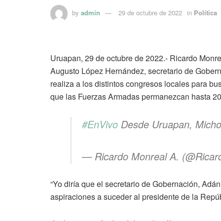
by
admin
29 de octubre de 2022
in
Política
Uruapan, 29 de octubre de 2022.- Ricardo Monre
Augusto López Hernández, secretario de Gobernac
realiza a los distintos congresos locales para b
que las Fuerzas Armadas permanezcan hasta 202
#EnVivo
Desde Uruapan, Mich
— Ricardo Monreal A. (@Rica
“Yo diría que el secretario de Gobernación, Adán
aspiraciones a suceder al presidente de la Repúb