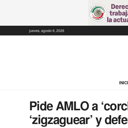
jueves, agosto 6, 2026
INIC
Pide AMLO a ‘corc
‘zigzaguear’ y def