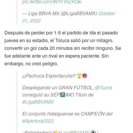
pic.twitter.com/WYFIRZIrQw
— Liga BBVA MX (@LigaBBVAMX)
October
31, 2022
Después de perder por 1-5 el partido de ida el pasado
jueves en su estadio, el Toluca salió por un milagro,
convertir un gol cada 20 minutos sin recibir ninguno. Se
fue adelante ante un rival en espera paciente. Sin
embargo, no creó peligro.
¡¡¡Pachuca Espectacular!!
Desplegando un GRAN FÚTBOL,
@Tuzos
consiguió su SÉP
IMO Título de
#LigaBBVAMX
El conjunto hidalguense es CAMPEÓN del
#Apertura2022
¡¡Felicidades!!
#LigaBBVAMX
|