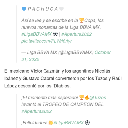
P A C H U C A
Así se lee y se escribe en la
Copa, los
nuevos monarcas de la Liga BBVA MX.
#LigaBBVAMX
|
#Apertura2022
pic.twitter.com/FLWri6rlyr
— Liga BBVA MX (@LigaBBVAMX)
October
31, 2022
El mexicano Víctor Guzmán y los argentinos Nicolás
Ibáñez y Gustavo Cabral convirtieron por los Tuzos y Raúl
López descontó por los ‘Diablos’.
¡El momento más esperado!
@Tuzos
levantó el TROFEO DE CAMPEÓN DEL
#Apertura2022
¡Felicidades!
#LigaBBVAMX