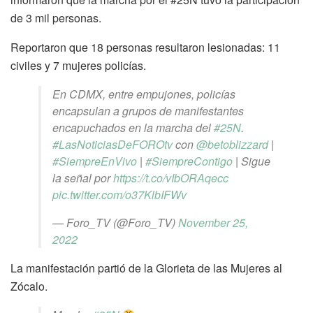
de 3 mil personas.
Reportaron que 18 personas resultaron lesionadas: 11
civiles y 7 mujeres policías.
En CDMX, entre empujones, policías
encapsulan a grupos de manifestantes
encapuchados en la marcha del
#25N
.
#LasNoticiasDeFOROtv
con
@betoblizzard
|
#SiempreEnVivo
|
#SiempreContigo
| Sigue
la señal por
https://t.co/vIbORAqecc
pic.twitter.com/o37KlbIFWv
— Foro_TV (@Foro_TV)
November 25,
2022
La manifestación partió de la Glorieta de las Mujeres al
Zócalo.