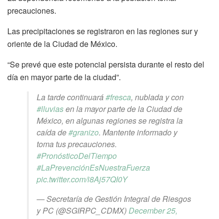
precauciones.
Las precipitaciones se registraron en las regiones sur y
oriente de la Ciudad de México.
“Se prevé que este potencial persista durante el resto del
día en mayor parte de la ciudad”.
La tarde continuará
#fresca
, nublada y con
#lluvias
en la mayor parte de la Ciudad de
México, en algunas regiones se registra la
caída de
#granizo
. Mantente informado y
toma tus precauciones.
#PronósticoDelTiempo
#LaPrevenciónEsNuestraFuerza
pic.twitter.com/i8Aj57QI0Y
— Secretaría de Gestión Integral de Riesgos
y PC (@SGIRPC_CDMX)
December 25,