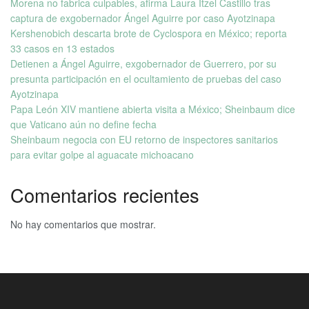
Morena no fabrica culpables, afirma Laura Itzel Castillo tras
captura de exgobernador Ángel Aguirre por caso Ayotzinapa
Kershenobich descarta brote de Cyclospora en México; reporta
33 casos en 13 estados
Detienen a Ángel Aguirre, exgobernador de Guerrero, por su
presunta participación en el ocultamiento de pruebas del caso
Ayotzinapa
Papa León XIV mantiene abierta visita a México; Sheinbaum dice
que Vaticano aún no define fecha
Sheinbaum negocia con EU retorno de inspectores sanitarios
para evitar golpe al aguacate michoacano
Comentarios recientes
No hay comentarios que mostrar.