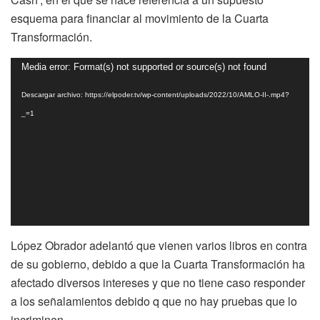
esquema para financiar al movimiento de la Cuarta
Transformación.
Reproductor
Media error: Format(s) not supported or source(s) not found
de
Descargar archivo: https://elpoder.tv/wp-content/uploads/2022/10/AMLO-II-.mp4?
vídeo
_=1
López Obrador adelantó que vienen varios libros en contra
de su gobierno, debido a que la Cuarta Transformación ha
afectado diversos intereses y que no tiene caso responder
a los señalamientos debido q que no hay pruebas que lo
incriminen.