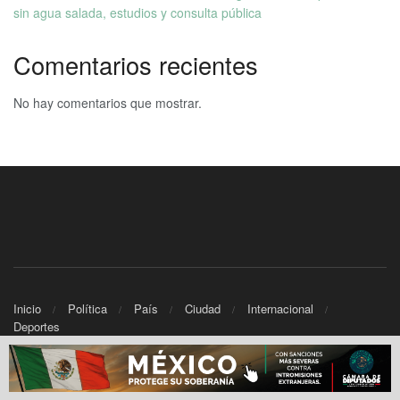
sin agua salada, estudios y consulta pública
Comentarios recientes
No hay comentarios que mostrar.
Inicio
Política
País
Ciudad
Internacional
Deportes
© 2025 Informativo Noticias - Powered by
TWC Networks.