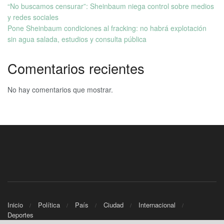
“No buscamos censurar”: Sheinbaum niega control sobre medios
y redes sociales
Pone Sheinbaum condiciones al fracking: no habrá explotación
sin agua salada, estudios y consulta pública
Comentarios recientes
No hay comentarios que mostrar.
Inicio
Política
País
Ciudad
Internacional
Deportes