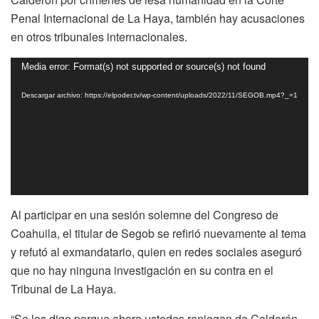
Penal Internacional de La Haya, también hay acusaciones
en otros tribunales internacionales.
Reproductor
Media error: Format(s) not supported or source(s) not found
de
Descargar archivo: https://elpoder.tv/wp-content/uploads/2022/11/SEGOB.mp4?_=1
vídeo
Al participar en una sesión solemne del Congreso de
Coahuila, el titular de Segob se refirió nuevamente al tema
y refutó al exmandatario, quien en redes sociales aseguró
que no hay ninguna investigación en su contra en el
Tribunal de La Haya.
“Se los digo porque ahora ustedes reniegan de Calderón,