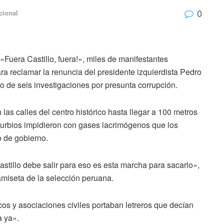
0
cional
«Fuera Castillo, fuera!», miles de manifestantes
a reclamar la renuncia del presidente izquierdista Pedro
co de seis investigaciones por presunta corrupción.
 las calles del centro histórico hasta llegar a 100 metros
turbios impidieron con gases lacrimógenos que los
o de gobierno.
stillo debe salir para eso es esta marcha para sacarlo»,
miseta de la selección peruana.
cos y asociaciones civiles portaban letreros que decían
a ya».