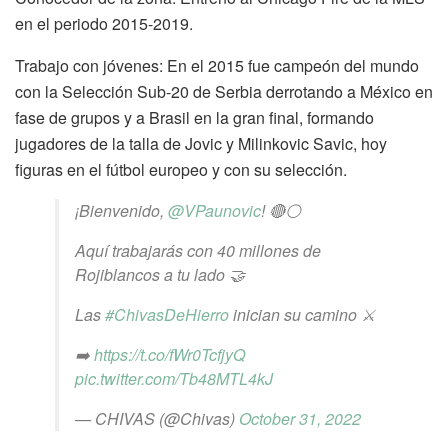
en el periodo 2015-2019.
Trabajo con jóvenes: En el 2015 fue campeón del mundo
con la Selección Sub-20 de Serbia derrotando a México en
fase de grupos y a Brasil en la gran final, formando
jugadores de la talla de Jovic y Milinkovic Savic, hoy
figuras en el fútbol europeo y con su selección.
¡Bienvenido,
@VPaunovic
! 🔴⚪️
Aquí trabajarás con 40 millones de
Rojiblancos a tu lado 🤝
Las
#ChivasDeHierro
inician su camino ⚔️
➡️
https://t.co/fWr0TcfjyQ
pic.twitter.com/Tb48MTL4kJ
— CHIVAS (@Chivas)
October 31, 2022