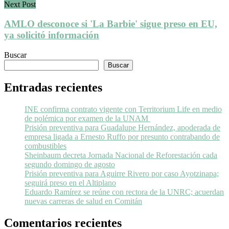
Next Post
AMLO desconoce si 'La Barbie' sigue preso en EU,
ya solicitó información
Buscar
Buscar
Entradas recientes
INE confirma contrato vigente con Territorium Life en medio
de polémica por examen de la UNAM
Prisión preventiva para Guadalupe Hernández, apoderada de
empresa ligada a Ernesto Ruffo por presunto contrabando de
combustibles
Sheinbaum decreta Jornada Nacional de Reforestación cada
segundo domingo de agosto
Prisión preventiva para Aguirre Rivero por caso Ayotzinapa;
seguirá preso en el Altiplano
Eduardo Ramírez se reúne con rectora de la UNRC; acuerdan
nuevas carreras de salud en Comitán
Comentarios recientes