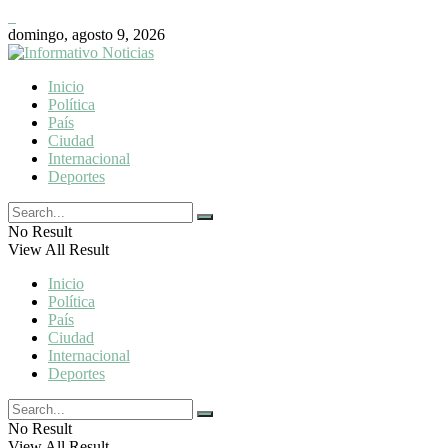
domingo, agosto 9, 2026
Inicio
Política
País
Ciudad
Internacional
Deportes
No Result
View All Result
Inicio
Política
País
Ciudad
Internacional
Deportes
No Result
View All Result