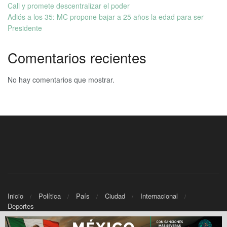
Cali y promete descentralizar el poder
Adiós a los 35: MC propone bajar a 25 años la edad para ser
Presidente
Comentarios recientes
No hay comentarios que mostrar.
Inicio
Política
País
Ciudad
Internacional
Deportes
© 2025 Informativo Noticias - Powered by
TWC Networks.