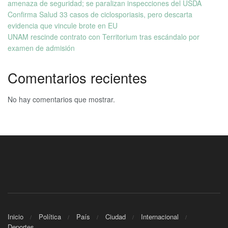
amenaza de seguridad; se paralizan inspecciones del USDA
Confirma Salud 33 casos de ciclosporiasis, pero descarta
evidencia que vincule brote en EU
UNAM rescinde contrato con Territorium tras escándalo por
examen de admisión
Comentarios recientes
No hay comentarios que mostrar.
Inicio
Política
País
Ciudad
Internacional
Deportes