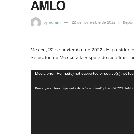
AMLO
by
admin
22 de noviembre de 2022
in
Depor
México, 22 de noviembre de 2022.- El president
Selección de México a la víspera de su primer ju
Reproductor
Media error: Format(s) not supported or source(s) not fo
de
vídeo
Descargar archivo: https://elpoder.tv/wp-content/uploads/2022/11/AM