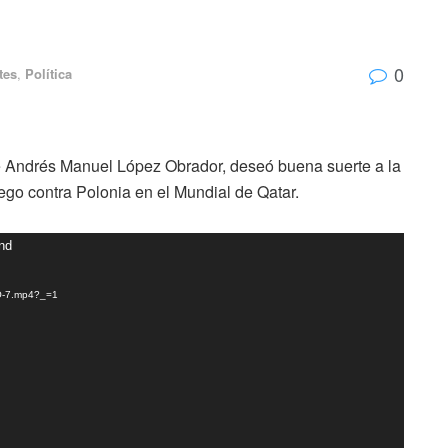
0
tes
,
Política
e Andrés Manuel López Obrador, deseó buena suerte a la
ego contra Polonia en el Mundial de Qatar.
und
LO-7.mp4?_=1