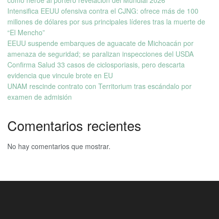
Intensifica EEUU ofensiva contra el CJNG: ofrece más de 100
millones de dólares por sus principales líderes tras la muerte de
“El Mencho”
EEUU suspende embarques de aguacate de Michoacán por
amenaza de seguridad; se paralizan inspecciones del USDA
Confirma Salud 33 casos de ciclosporiasis, pero descarta
evidencia que vincule brote en EU
UNAM rescinde contrato con Territorium tras escándalo por
examen de admisión
Comentarios recientes
No hay comentarios que mostrar.