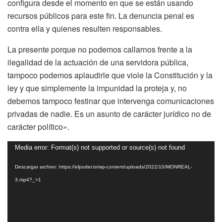
configura desde el momento en que se están usando
recursos públicos para este fin. La denuncia penal es
contra ella y quienes resulten responsables.
La presente porque no podemos callarnos frente a la
ilegalidad de la actuación de una servidora pública,
tampoco podemos aplaudirle que viole la Constitución y la
ley y que simplemente la impunidad la proteja y, no
debemos tampoco festinar que intervenga comunicaciones
privadas de nadie. Es un asunto de carácter jurídico no de
carácter político».
Reproductor
Media error: Format(s) not supported or source(s) not found
de
Descargar archivo: https://elpoder.tv/wp-content/uploads/2022/10/MONREAL-
vídeo
3.mp4?_=1