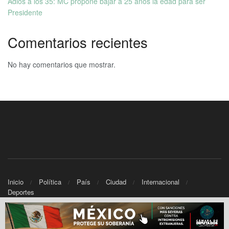
Adiós a los 35: MC propone bajar a 25 años la edad para ser
Presidente
Comentarios recientes
No hay comentarios que mostrar.
Inicio
Política
País
Ciudad
Internacional
Deportes
© 2025 Informativo Noticias - Powered by
TWC Networks.