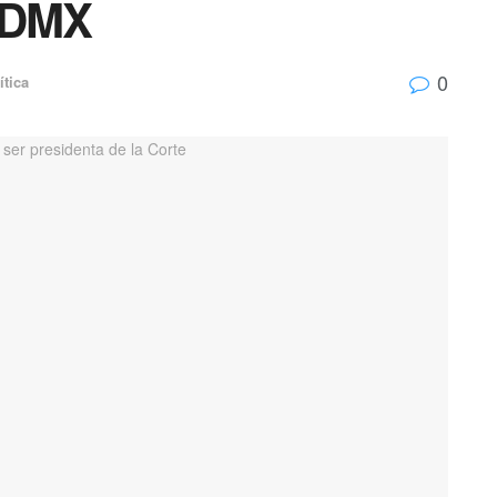
JCDMX
0
ítica