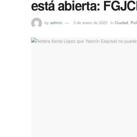
está abierta: FG
by
admin
3 de enero de 2023
in
Ciudad
,
Pol