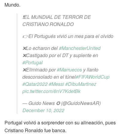
Mundo.
❗️EL MUNDIAL DE TERROR DE
CRISTIANO RONALDO
👉El Portugués vivió un mes para el olvido
❌Lo echaron del
#ManchesterUnited
❌Castigado por el DT y suplente en
#Portugal
❌Eliminado por
#Marruecos
y llanto
desconsolado en el túnel
#FIFAWorldCup
#Qatar2022
#Messi
#DibuMartinez
pic.twitter.com/6nV7KdetBk
— Guido News ✪ (@GuidoNewsAR)
December 10, 2022
Portugal volvió a sorprender con su alineación, pues
Cristiano Ronaldo fue banca.