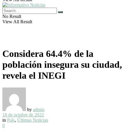
No Result
View All Result
Considera 64.4% de la
población insegura su ciudad,
revela el INEGI
by
admin
18 de octubre de 2022
in
País
,
Últimas Noticias
0