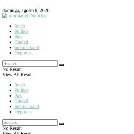
domingo, agosto 9, 2026
Inicio
Política
País
Ciudad
Internacional
Deportes
No Result
View All Result
Inicio
Política
País
Ciudad
Internacional
Deportes
No Result
View All Result