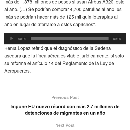
más de 1,878 millones de pesos si usan Airbus A320, esto
al año. (…) Se podrían comprar 4,700 patrullas al año, es
más se podrían hacer más de 125 mil quimioterapias al
año en lugar de aferrarse a estos caprichos”.
Reproductor
00:00
00:00
de
Kenia López refirió que el diagnóstico de la Sedena
audio
asegura que la línea aérea es viable jurídicamente, si solo
se reforma el artículo 14 del Reglamento de la Ley de
Aeropuertos.
Previous Post
Impone EU nuevo récord con más 2.7 millones de
detenciones de migrantes en un año
Next Post