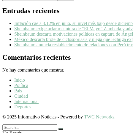
Entradas recientes
Inflación cae a 3.12% en julio, su nivel más bajo desde diciem
Sheinbaum exige aclarar captura de “El Mayo” Zambada y advie
Sheinbaum descarta motivaciones políticas en captura de Ángel 
México descarta brote de ciclosporiasis y niega que lechuga ex
Sheinbaum anuncia restablecimiento de relaciones con Perú tr
Comentarios recientes
No hay comentarios que mostrar.
Inicio
Política
País
Ciudad
Internacional
Deportes
© 2025 Informativo Noticias - Powered by
TWC Networks.