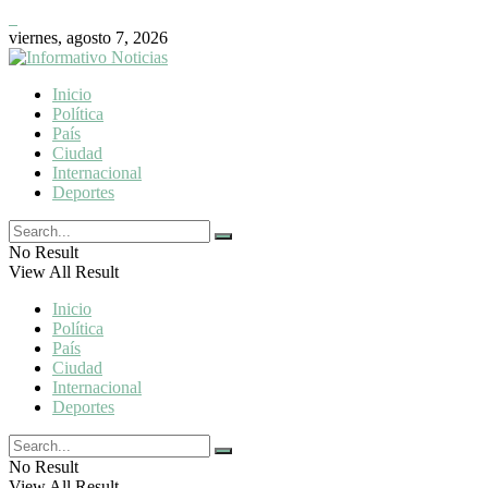
viernes, agosto 7, 2026
Inicio
Política
País
Ciudad
Internacional
Deportes
No Result
View All Result
Inicio
Política
País
Ciudad
Internacional
Deportes
No Result
View All Result