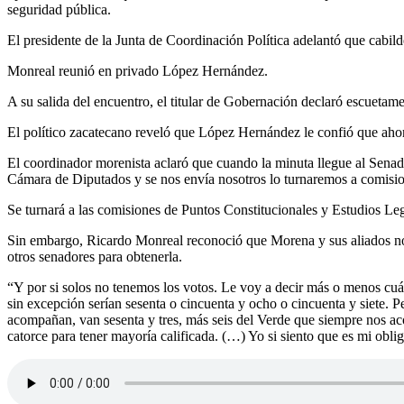
seguridad pública.
El presidente de la Junta de Coordinación Política adelantó que cabild
Monreal reunió en privado López Hernández.
A su salida del encuentro, el titular de Gobernación declaró escuetam
El político zacatecano reveló que López Hernández le confió que ahor
El coordinador morenista aclaró que cuando la minuta llegue al Senado 
Cámara de Diputados y se nos envía nosotros lo turnaremos a comisio
Se turnará a las comisiones de Puntos Constitucionales y Estudios Leg
Sin embargo, Ricardo Monreal reconoció que Morena y sus aliados no re
otros senadores para obtenerla.
“Y por si solos no tenemos los votos. Le voy a decir más o menos cu
sin excepción serían sesenta o cincuenta y ocho o cincuenta y siete.
acompañan, van sesenta y tres, más seis del Verde que siempre nos aco
catorce para tener mayoría calificada. (…) Yo si siento que es mi oblig