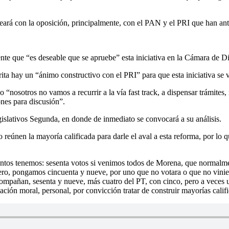
eará con la oposición, principalmente, con el PAN y el PRI que han anti
ente que “es deseable que se apruebe” esta iniciativa en la Cámara de D
ita hay un “ánimo constructivo con el PRI” para que esta iniciativa se
“nosotros no vamos a recurrir a la vía fast track, a dispensar trámites,
nes para discusión”.
islativos Segunda, en donde de inmediato se convocará a su análisis.
únen la mayoría calificada para darle el aval a esta reforma, por lo q
ántos tenemos: sesenta votos si venimos todos de Morena, que normalme
 Pero, pongamos cincuenta y nueve, por uno que no votara o que no vini
mpañan, sesenta y nueve, más cuatro del PT, con cinco, pero a veces una
ación moral, personal, por convicción tratar de construir mayorías califi