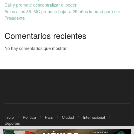
Cali y promete descentralizar el poder
Adiós a los 35: MC propone bajar a 25 años la edad para ser
Presidente
Comentarios recientes
No hay comentarios que mostrar.
Inicio
Política
País
Ciudad
Internacional
Deportes