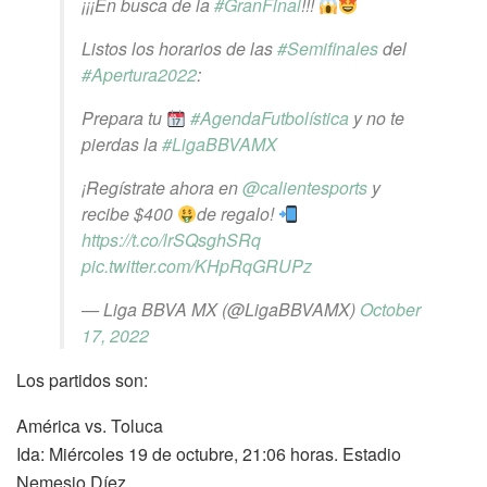
¡¡¡En busca de la
#GranFinal
!!!
Listos los horarios de las
#Semifinales
del
#Apertura2022
:
Prepara tu
#AgendaFutbolística
y no te
pierdas la
#LigaBBVAMX
¡Regístrate ahora en
@calientesports
y
recibe $400
de regalo!
https://t.co/lrSQsghSRq
pic.twitter.com/KHpRqGRUPz
— Liga BBVA MX (@LigaBBVAMX)
October
17, 2022
Los partidos son:
América vs. Toluca
Ida: Miércoles 19 de octubre, 21:06 horas. Estadio
Nemesio Díez.