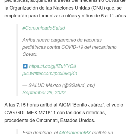
la Organización de las Naciones Unidas (ONU) que, se
emplearán para inmunizar a niñas y niños de 5 a 11 años.
#ComunicadoSalud
Arriba nuevo cargamento de vacunas
pediátricas contra COVID-19 del mecanismo
Covax.
https://t.co/gjflZuYYG8
pic.twitter.com/ipoxl9kqKn
— SALUD México (@SSalud_mx)
September 25, 2022
A las 7:15 horas arribó al AICM “Benito Juárez”, el vuelo
CVG-GDL-MEX M71611 con las dosis referidas,
procedente de Cincinnati, Estados Unidos.
Este domingo, el
@GobiernoMX
recibió un