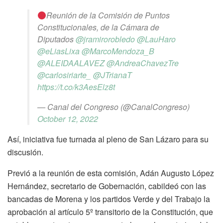
Reunión de la Comisión de Puntos
Constitucionales, de la Cámara de
Diputados
@jramirorobledo
@LauHaro
@eLiasLixa
@MarcoMendoza_B
@ALEIDAALAVEZ
@AndreaChavezTre
@carlosiriarte_
@JTrianaT
https://t.co/k3AesElz8t
— Canal del Congreso (@CanalCongreso)
October 12, 2022
Así, iniciativa fue turnada al pleno de San Lázaro para su
discusión.
Previó a la reunión de esta comisión, Adán Augusto López
Hernández, secretario de Gobernación, cabildeó con las
bancadas de Morena y los partidos Verde y del Trabajo la
aprobación al artículo 5º transitorio de la Constitución, que