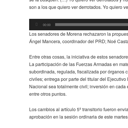
son a los que quiero ver derrotados. Yo quiero ver 
Reproductor
00:00
de
Los senadores de Morena rechazaron la propuest
audio
Ángel Mancera, coordinador del PRD; Noé Cast
Entre otras cosas, la iniciativa de estos senador
La participación de las Fuerzas Armadas en mater
subordinada, regulada, fiscalizada por órganos c
civiles; entrega por parte del titular del Ejecuti
Nacional sea totalmente civil; inversión en cada 
entre otros puntos.
Los cambios al artículo 5º transitorio fueron env
aprobación en la sesión ordinaria de este martes