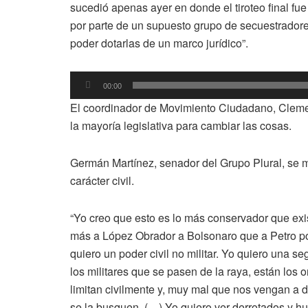
sucedió apenas ayer en donde el tiroteo final fu
por parte de un supuesto grupo de secuestradores
poder dotarlas de un marco jurídico”.
Reproductor
00:00
de
El coordinador de Movimiento Ciudadano, Clemen
audio
la mayoría legislativa para cambiar las cosas.
Germán Martínez, senador del Grupo Plural, se m
carácter civil.
“Yo creo que esto es lo más conservador que ex
más a López Obrador a Bolsonaro que a Petro por 
quiero un poder civil no militar. Yo quiero una seg
los militares que se pasen de la raya, están los
limitan civilmente y, muy mal que nos vengan a de
se la busquen. (…) Yo quiero ver derrotados y hum