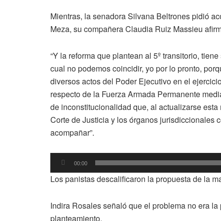
Mientras, la senadora Silvana Beltrones pidió a
Meza, su compañera Claudia Ruiz Massieu afirmó
“Y la reforma que plantean al 5º transitorio, tiene
cual no podemos coincidir, yo por lo pronto, por
diversos actos del Poder Ejecutivo en el ejercici
respecto de la Fuerza Armada Permanente median
de inconstitucionalidad que, al actualizarse est
Corte de Justicia y los órganos jurisdiccionale
acompañar”.
Reproductor
00:00
de
Los panistas descalificaron la propuesta de la ma
audio
Indira Rosales señaló que el problema no era la 
planteamiento.