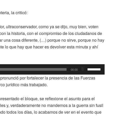
arriba/abajo
para
ria, la criticó:
aumentar
o
or, ultraconservador, como ya se dijo, muy bien, voten
disminuir
 con la historia, con el compromiso de los ciudadanos de
el
rar una cosa diferente, (…) porque no sirve, porque no hay
volumen.
te lo que hay que hacer es devolver esta minuta y ahí
Utiliza
00:00
las
ronunció por fortalecer la presencia de las Fuerzas
teclas
o jurídico más trabajado.
de
flecha
resentado el bloque, se reflexione el asunto para el
arriba/abajo
pales y, verdaderamente no mandemos a la guerra sin fusil
para
ndo todos los días, lo acabamos de ver en el evento que
aumentar