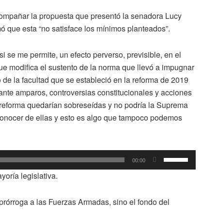
compañar la propuesta que presentó la senadora Lucy
 que esta “no satisface los mínimos planteados”.
 si se me permite, un efecto perverso, previsible, en el
que modifica el sustento de la norma que llevó a impugnar
o de la facultad que se estableció en la reforma de 2019
te amparos, controversias constitucionales y acciones
a reforma quedarían sobreseídas y no podría la Suprema
s conocer de ellas y esto es algo que tampoco podemos
Utiliza
00:00
las
yoría legislativa.
teclas
de
prórroga a las Fuerzas Armadas, sino el fondo del
flecha