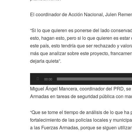
El coordinador de Acción Nacional, Julen Remente
“Si lo que quieren es ponerse del lado conservad
esto, hagan esto, pero si lo que quieren es estar
este país, esto tendría que ser rechazado y valo
más que analizar sobre este proyecto, francamen
dejarla quieta”.
Reproductor
00:00
de
Miguel Ángel Mancera, coordinador del PRD, se p
audio
Armadas en tareas de seguridad pública con marc
“Que se tome el tiempo de análisis de lo que ha p
fortalecimiento de las policías locales y munici
a las Fuerzas Armadas, porque se siguen utiliza