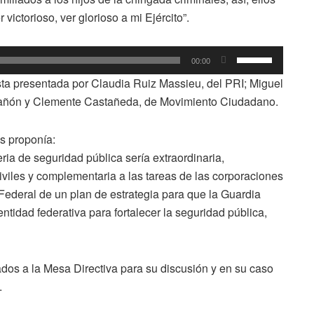
victorioso, ver glorioso a mi Ejército”.
Utiliza
00:00
las
a presentada por Claudia Ruiz Massieu, del PRI; Miguel
teclas
añón y Clemente Castañeda, de Movimiento Ciudadano.
de
flecha
es proponía:
arriba/abajo
ia de seguridad pública sería extraordinaria,
para
iviles y complementaria a las tareas de las corporaciones
aumentar
vo Federal de un plan de estrategia para que la Guardia
o
entidad federativa para fortalecer la seguridad pública,
disminuir
el
volumen.
iados a la Mesa Directiva para su discusión y en su caso
.