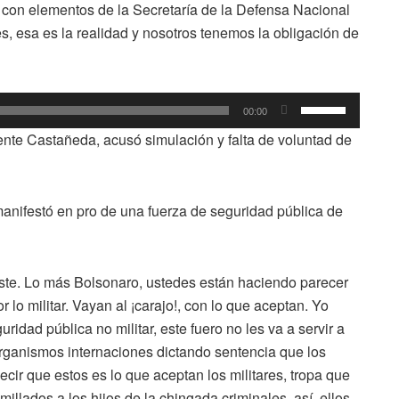
e con elementos de la Secretaría de la Defensa Nacional
o
, esa es la realidad y nosotros tenemos la obligación de
disminuir
el
volumen.
Utiliza
00:00
las
te Castañeda, acusó simulación y falta de voluntad de
teclas
de
flecha
anifestó en pro de una fuerza de seguridad pública de
arriba/abajo
para
aumentar
iste. Lo más Bolsonaro, ustedes están haciendo parecer
o
lo militar. Vayan al ¡carajo!, con lo que aceptan. Yo
disminuir
uridad pública no militar, este fuero no les va a servir a
el
 organismos internaciones dictando sentencia que los
volumen.
cir que estos es lo que aceptan los militares, tropa que
illados a los hijos de la chingada criminales, así, ellos