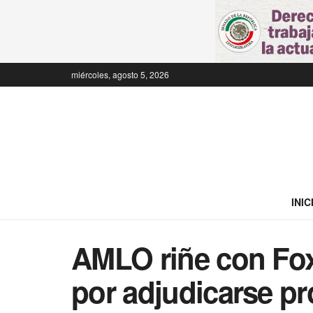
miércoles, agosto 5, 2026
INIC
AMLO riñe con Fox,
por adjudicarse p