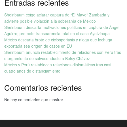
Entradas recientes
Sheinbaum exige aclarar captura de “El Mayo” Zambada y
advierte posible violación a la soberanía de México
Sheinbaum descarta motivaciones políticas en captura de Ángel
Aguirre; promete transparencia total en el caso Ayotzinapa
México descarta brote de ciclosporiasis y niega que lechuga
exportada sea origen de casos en EU
Sheinbaum anuncia restablecimiento de relaciones con Perú tras
otorgamiento de salvoconducto a Betsy Chávez
México y Perú restablecen relaciones diplomáticas tras casi
cuatro años de distanciamiento
Comentarios recientes
No hay comentarios que mostrar.