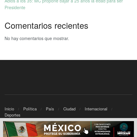
Adiós a los 35: MC propone bajar a 25 años la edad para ser
Presidente
Comentarios recientes
No hay comentarios que mostrar.
Inicio
Política
País
Ciudad
Internacional
Deportes
© 2025 Informativo Noticias - Powered by
TWC Networks.